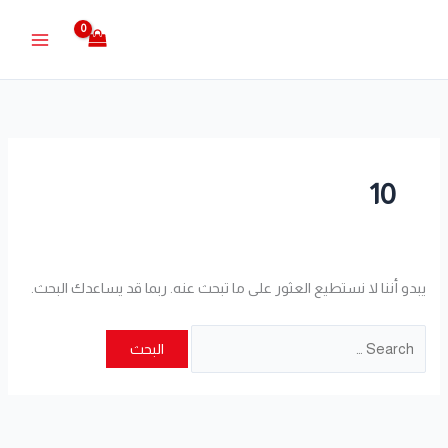
خطي
البحث
لى
عن:
لمحتوى
10
يبدو أننا لا نستطيع العثور على ما تبحث عنه. ربما قد يساعدك البحث.