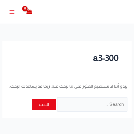
خطي
البحث
لى
عن:
لمحتوى
а3-300
يبدو أننا لا نستطيع العثور على ما تبحث عنه. ربما قد يساعدك البحث.