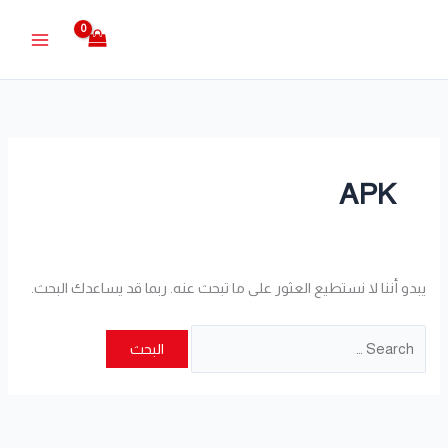
خطي
البحث
لى
عن:
لمحتوى
APK
يبدو أننا لا نستطيع العثور على ما تبحث عنه. ربما قد يساعدك البحث.