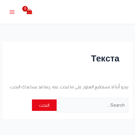
خطي
البحث
لى
عن:
لمحتوى
Текста
يبدو أننا لا نستطيع العثور على ما تبحث عنه. ربما قد يساعدك البحث.